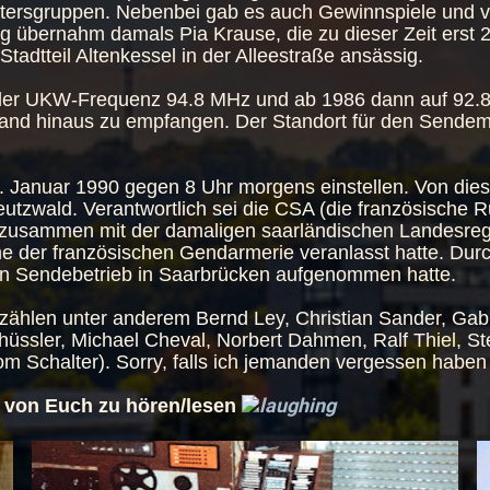
Altersgruppen. Nebenbei gab es auch Gewinnspiele und 
g übernahm damals Pia Krause, die zu dieser Zeit erst 
tadtteil Altenkessel in der Alleestraße ansässig.
der UKW-Frequenz 94.8 MHz und ab 1986 dann auf 92.8 M
land hinaus zu empfangen. Der Standort für den Sendem
 Januar 1990 gegen 8 Uhr morgens einstellen. Von dies
eutzwald. Verantwortlich sei die CSA (die französische 
zusammen mit der damaligen saarländischen Landesregie
me der französischen Gendarmerie veranlasst hatte. Durc
en Sendebetrieb in Saarbrücken aufgenommen hatte.
ählen unter anderem Bernd Ley, Christian Sander, Gabi
chüssler, Michael Cheval, Norbert Dahmen, Ralf Thiel, St
m Schalter). Sorry, falls ich jemanden vergessen haben 
, von Euch zu hören/lesen