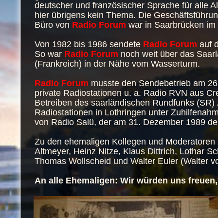
deutscher und französischer Sprache für alle 
hier übrigens kein Thema. Die Geschäftsführun
Büro von
Radio Forum
war in Saarbrücken im S
Von 1982 bis 1986 sendete
Radio Forum
auf 
So war
Radio Forum
noch weit über das Saar
(Frankreich) in der Nähe vom Wasserturm.
Radio Forum
musste den Sendebetrieb am 26.
private Radiostationen u. a. Radio RVN aus Cr
Betreiben des saarländischen Rundfunks (SR) 
Radiostationen in Lothringen unter Zuhilfenah
von Radio Salü, der am 31. Dezember 1989 d
Zu den ehemaligen Kollegen und Moderatoren z
Altmeyer, Heinz Nitze, Klaus Dittrich, Lothar S
Thomas Wollscheid und Walter Euler (Walter vo
An alle Ehemaligen: Wir würden uns freuen