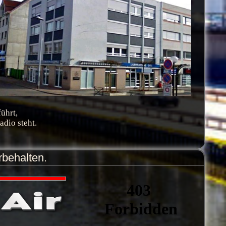
ührt,
adio steht.
rbehalten.