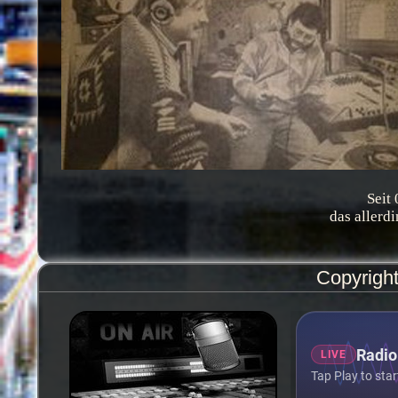
Seit
das allerd
Copyright
LIVE
Tap Play to star